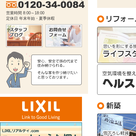
03月30日
Y町 O様 リフォーム工事ご契約ありがとう
営業時間 8:00～18:00
ございます。
定休日 年末年始・夏季休暇
03月30日
K町 Y様 外壁補修工事ご契約ありがとうご
ざいます。
04月06日
H町 F様 トイレ入替・床断熱工事ご契約あ
りがとうございます。
04月13日
A町 N様 給湯器交換工事ご契約ありがとう
ございます。
04月14日
H町 H様 給湯器交換工事ご契約ありがとう
ございます。