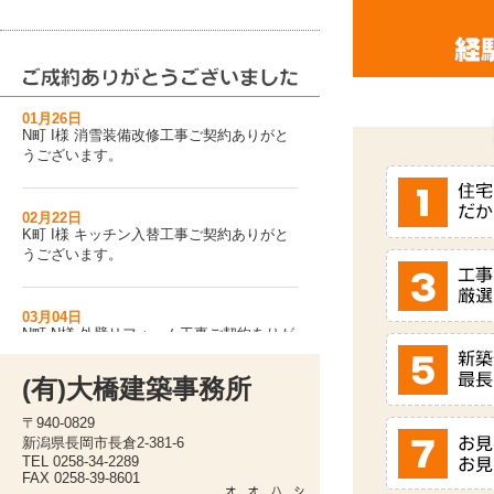
01月21日
N町 Y様 マグネットパネル取付工事ご契約
ありがとうございます。
01月26日
N町 I様 消雪装備改修工事ご契約ありがと
うございます。
02月22日
K町 I様 キッチン入替工事ご契約ありがと
うございます。
03月04日
N町 N様 外壁リフォーム工事ご契約ありが
とうございます。
(有)大橋建築事務所
03月30日
〒940-0829
K町 S様 外壁塗装工事ご契約ありがとうご
新潟県長岡市長倉2-381-6
ざいます。
TEL 0258-34-2289
FAX 0258-39-8601